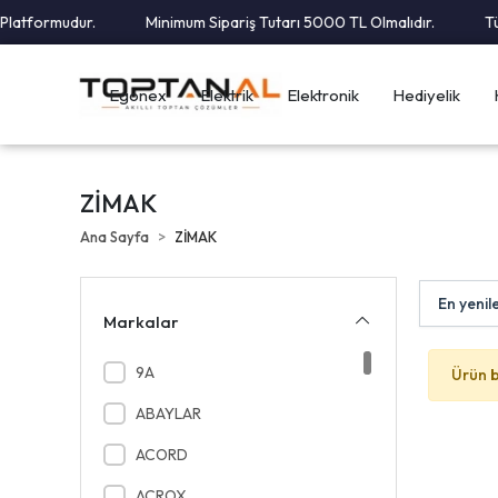
latformudur.
Minimum Sipariş Tutarı 5000 TL Olmalıdır.
Tüm
Egonex
Elektrik
Elektronik
Hediyelik
ZİMAK
Ana Sayfa
ZİMAK
Markalar
9A
Ürün 
ABAYLAR
ACORD
ACROX