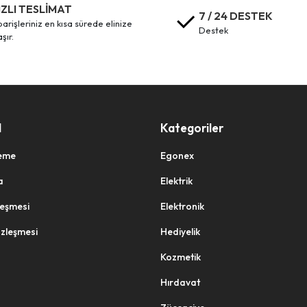
IZLI TESLİMAT
7 / 24 DESTEK
destek
aşır.
l
Kategoriler
eme
Egonex
a
Elektrik
zleşmesi
Elektronik
özleşmesi
Hediyelik
Kozmetik
Hırdavat