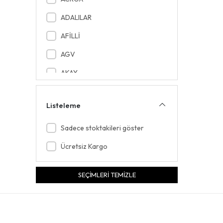
ADALILAR
AFİLLİ
AGV
AKAY
AKEL PLS
Listeleme
AKEL TEKSTİL
AKFİX
Sadece stoktakileri göster
AKYAZI
Ücretsiz Kargo
AL NAJAM
SEÇİMLERİ TEMİZLE
ALASKA
ALASKA COMPANY
ALFA