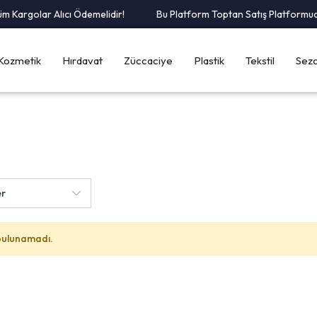
 Kargolar Alıcı Ödemelidir!
Bu Platform Toptan Satış Platformudur
Kozmetik
Hırdavat
Züccaciye
Plastik
Tekstil
Sezo
bulunamadı.