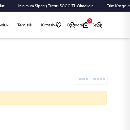
.
Minimum Sipariş Tutarı 5000 TL Olmalıdır.
Tüm Kargolar A
0
nluk
Temizlik
Kırtasiye
Oyuncak
Spor