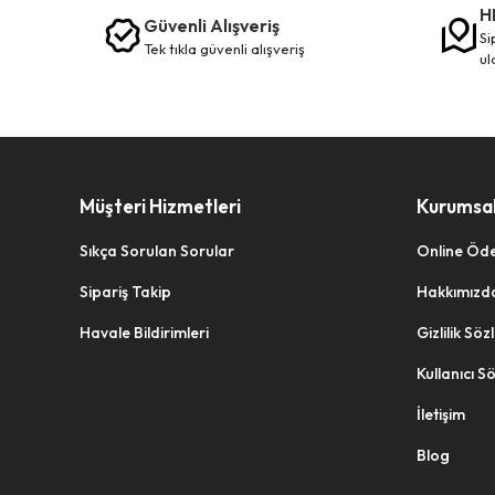
H
Güvenli Alışveriş
ALKAYA
siparişleriniz en kısa sürede elinize
tek tikla güvenli̇ alişveri̇ş
ul
ALMİRAN
ALTIN YAPRAK
ANCHOR
ANT MASKE
Müşteri Hizmetleri
Kurumsa
AQUA
Sıkça Sorulan Sorular
Online Öd
ARK
Sipariş Takip
Hakkımızd
ARKO
Havale Bildirimleri
Gizlilik Sö
ARMAĞAN
Kullanıcı S
ARROW
İletişim
ARS
Blog
ARSHIA