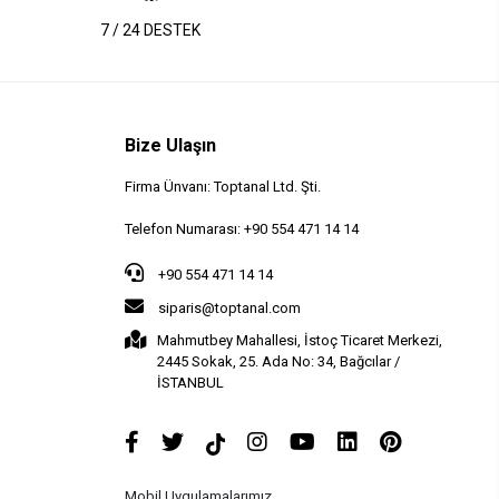
7 / 24 DESTEK
Bize Ulaşın
Firma Ünvanı: Toptanal Ltd. Şti.
Telefon Numarası: +90 554 471 14 14
+90 554 471 14 14
siparis@toptanal.com
Mahmutbey Mahallesi, İstoç Ticaret Merkezi,
2445 Sokak, 25. Ada No: 34, Bağcılar /
İSTANBUL
Mobil Uygulamalarımız