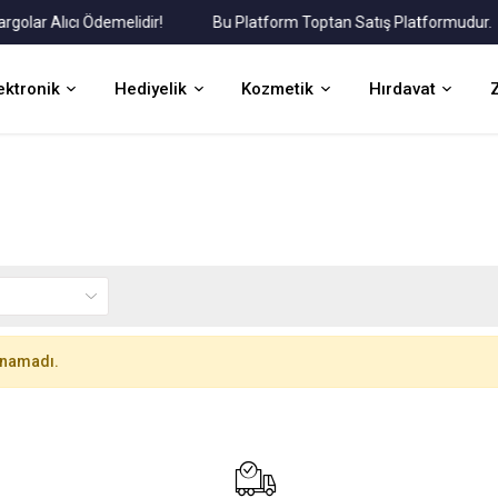
ar Alıcı Ödemelidir!
Bu Platform Toptan Satış Platformudur.
ektronik
Hediyelik
Kozmetik
Hırdavat
unamadı.