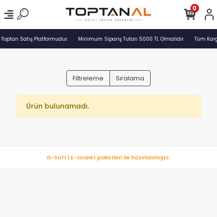
0
 Toptan Satış Platformudur.
Minimum Sipariş Tutarı 5000 TL Olmalıdır.
Tüm Kargo
Filtreleme
Sıralama
Ürün bulunamadı.
G-Soft | E-ticaret paketleri ile hazırlanmıştır.