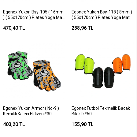
Egonex Yukon Bsy-105 ( 16mm
Egonex Yukon Bsy-118 ( 8mm )
) ( 55x170cm ) Plates Yoga Mat
( 55x170cm ) Plates Yoga Mat
Minderi ( 27 Dns Yoğunluk )*15
Minderi ( 27 Dns Yoğunluk )*30
470,40 TL
288,96 TL
Egonex Yukon Armor ( No-9 )
Egonex Futbol Tekmelik Bacak
Kemikli Kaleci Eldiveni*30
Bileklik*50
403,20 TL
155,90 TL