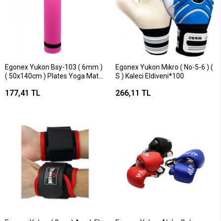
Egonex Yukon Bsy-103 ( 6mm )
Egonex Yukon Mıkro ( No-5-6 ) (
( 50x140cm ) Plates Yoga Mat
S ) Kaleci Eldiveni*100
Minderi ( 27 Dns Yoğunluk )*50
177,41 TL
266,11 TL