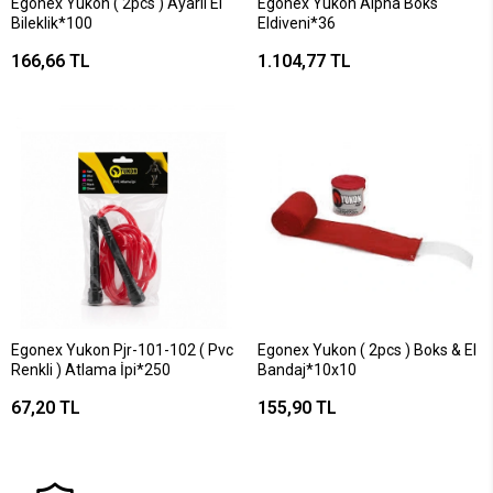
Egonex Yukon ( 2pcs ) Ayarlı El
Egonex Yukon Alpha Boks
Bileklik*100
Eldiveni*36
166,66 TL
1.104,77 TL
Egonex Yukon Pjr-101-102 ( Pvc
Egonex Yukon ( 2pcs ) Boks & El
Renkli ) Atlama İpi*250
Bandaj*10x10
67,20 TL
155,90 TL