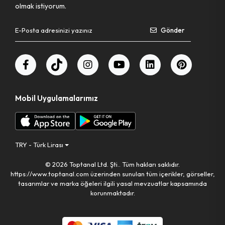
olmak istiyorum.
Pet Shop Ürünleri
Gönder
Kişisel Güvenlik Ürünleri
Kişisel Bakım Aletleri
Mobil Uygulamalarımız
Güvenlik Ürünleri
Temizlik Aletleri
TRY - Türk Lirası
© 2026 Toptanal Ltd. Şti.. Tüm hakları saklıdır.
Kişisel Temizlik Ürünleri
https://www.toptanal.com üzerinden sunulan tüm içerikler, görseller,
tasarımlar ve marka öğeleri ilgili yasal mevzuatlar kapsamında
Bisiklet & Motor Malzemeleri
korunmaktadır.
Ev & Ofis Dekor Ürünleri