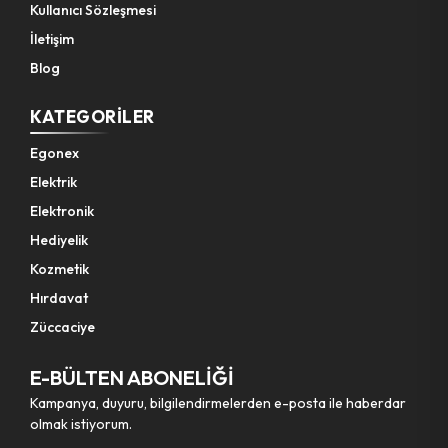
Kullanıcı Sözleşmesi
İletişim
Pet Shop Ürünleri
Blog
Kişisel Güvenlik Ürünleri
KATEGORILER
Egonex
Kişisel Bakım Aletleri
Elektrik
Elektronik
Güvenlik Ürünleri
Hediyelik
Kozmetik
Temizlik Aletleri
Hırdavat
Züccaciye
Kişisel Temizlik Ürünleri
E-BÜLTEN ABONELİĞİ
Bisiklet & Motor Malzemeleri
Kampanya, duyuru, bilgilendirmelerden e-posta ile haberdar
olmak istiyorum.
Ev & Ofis Dekor Ürünleri