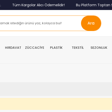
Tüm Kargolar Alıcı Ödemelidir!
Bu Platform Toptan S
Ara
HIRDAVAT
ZÜCCACİYE
PLASTİK
TEKSTİL
SEZONLUK