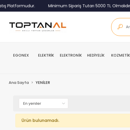
ış Platformudur.
Minimum Sipariş Tutarı 5000 TL Olmalıdır.
EGONEX
ELEKTRİK
ELEKTRONİK
HEDİYELİK
KOZMETİK
Ana Sayfa
YENİLER
Ürün bulunamadı.