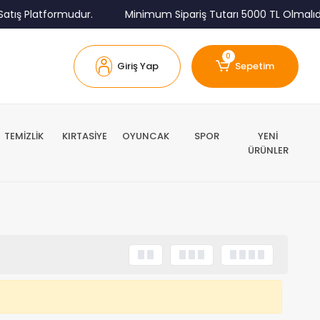
atış Platformudur.
Minimum Sipariş Tutarı 5000 TL Olmalıdır
0
Giriş Yap
Sepetim
TEMİZLİK
KIRTASİYE
OYUNCAK
SPOR
YENİ
ÜRÜNLER