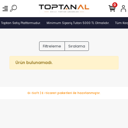
0
 Toptan Satış Platformudur.
Minimum Sipariş Tutarı 5000 TL Olmalıdır.
Tüm Karg
Filtreleme
Sıralama
Ürün bulunamadı.
G-Soft | E-ticaret paketleri ile hazırlanmıştır.