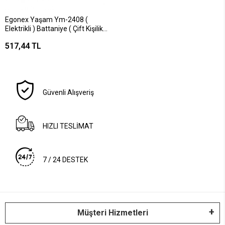
Egonex Yaşam Ym-2408 (
Elektrikli ) Battaniye ( Çift Kişilik )
( 120x160cm ) (220v-50hz /
517,44 TL
0.80-0.44 Amper)*70
Güvenli Alışveriş
HIZLI TESLİMAT
7 / 24 DESTEK
Müşteri Hizmetleri