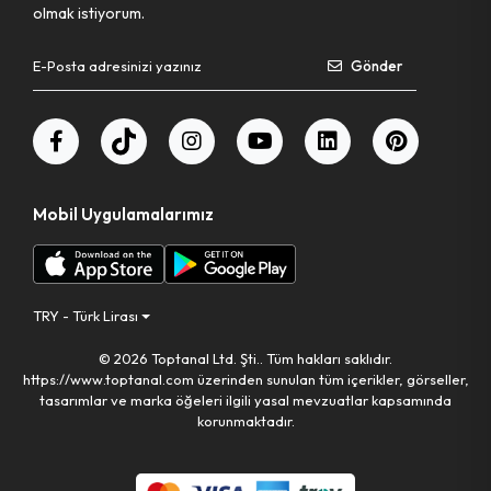
olmak istiyorum.
Pet Shop Ürünleri
Gönder
Kişisel Güvenlik Ürünleri
Kişisel Bakım Aletleri
Mobil Uygulamalarımız
Güvenlik Ürünleri
Temizlik Aletleri
TRY - Türk Lirası
© 2026 Toptanal Ltd. Şti.. Tüm hakları saklıdır.
Kişisel Temizlik Ürünleri
https://www.toptanal.com üzerinden sunulan tüm içerikler, görseller,
tasarımlar ve marka öğeleri ilgili yasal mevzuatlar kapsamında
Bisiklet & Motor Malzemeleri
korunmaktadır.
Ev & Ofis Dekor Ürünleri