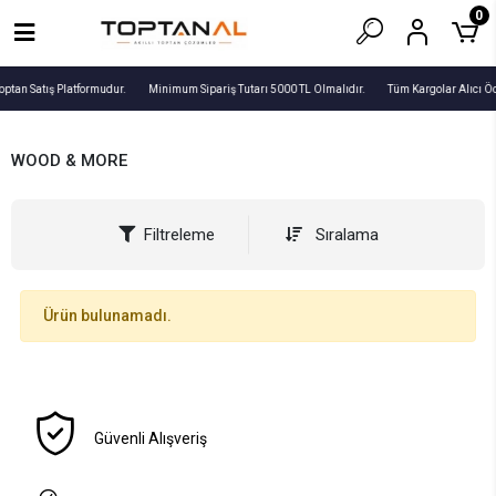
0
optan Satış Platformudur.
Minimum Sipariş Tutarı 5000 TL Olmalıdır.
Tüm Kargolar Alıcı Ö
WOOD & MORE
Filtreleme
Sıralama
Ürün bulunamadı.
Güvenli Alışveriş