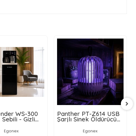
nder WS-300
Panther PT-Z614 USB
 Sebili - Gizli
Şarjlı Sinek Öldürücü
nalı -
Lamba
atik Ekran
Egonex
Egonex