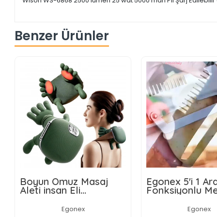
Wıson WS-6868 2500 lümen 25 wat 5000 mah Pil Şarj Edilebilir U
Benzer Ürünler
Boyun Omuz Masaj
Egonex 5'i 1 A
Aleti insan Eli
Fonksiyonlu M
Görünümlü Kas Masaj
Sebze Soyacağ
Aleti
Jülyen Dilimley
Egonex
Egonex
Şişe Açacağı –