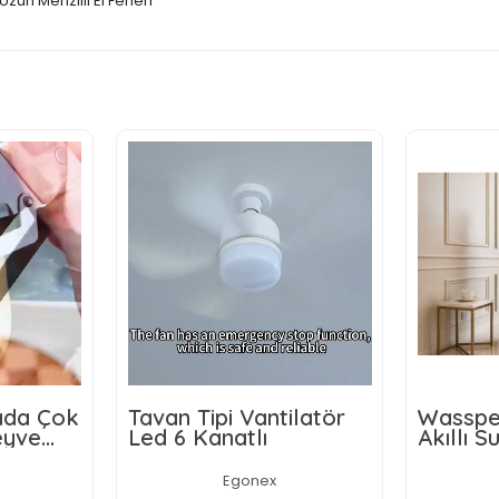
zun Menzilli El Feneri
rada Çok
Tavan Tipi Vantilatör
Wasspe
eyve
Led 6 Kanatlı
Akıllı Su
ı,
Damaca
ici ve
Dokunm
Egonex
 Ahşap