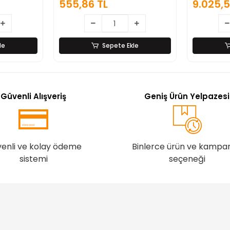
555,86 TL
9.025,5
z Çelik
le
Sepete Ekle
Güvenli Alışveriş
Geniş Ürün Yelpazesi
enli ve kolay ödeme
Binlerce ürün ve kampa
sistemi
seçeneği