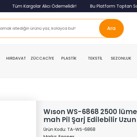
Tüm Kargolar Alıcı Ödemelidir!
Bu Platform Toptan Satış 
Ara
HIRDAVAT
ZÜCCACİYE
PLASTİK
TEKSTİL
SEZONLUK
Wıson WS-6868 2500 lüme
mah Pil Şarj Edilebilir Uzun 
Ürün Kodu:
TA-WS-6868
Marka:
Egonex