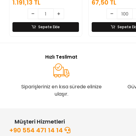
1.191,13 TL
67,50 TL
Saplı Paslanma
Sepete Ekle
Sepete Ek
Hızlı Teslimat
Siparişleriniz en kısa sürede elinize
Güv
ulaşır.
Müşteri Hizmetleri
+90 554 471 14 14