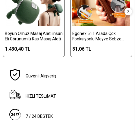
Boyun Omuz Masaj Aleti insan
Egonex 5'i 1 Arada Çok
Eli Görünümlü Kas Masaj Aleti
Fonksiyonlu Meyve Sebze
Soyacağı, Jülyen Dilimleyici ve
1.430,40 TL
81,06 TL
Şişe Açacağı – Ahşap Saplı
Paslanmaz Çelik
Güvenli Alışveriş
HIZLI TESLİMAT
7 / 24 DESTEK