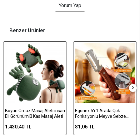
Yorum Yap
Benzer Ürünler
Boyun Omuz Masaj Aleti insan
Egonex 5'i 1 Arada Çok
Eli Görünümlü Kas Masaj Aleti
Fonksiyonlu Meyve Sebze
Soyacağı, Jülyen Dilimleyici ve
1.430,40 TL
81,06 TL
Şişe Açacağı – Ahşap Saplı
Paslanmaz Çelik