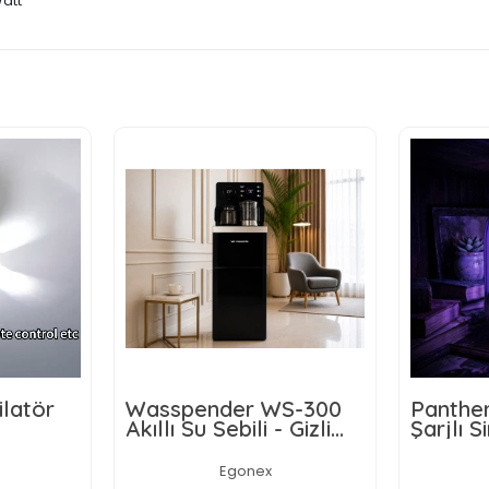
Watt
der WS-300
Panther PT-Z614 USB
G
Sebili - Gizli
Şarjlı Sinek Öldürücü
A
lı -
Lamba
tik Ekran
Egonex
Egonex
3