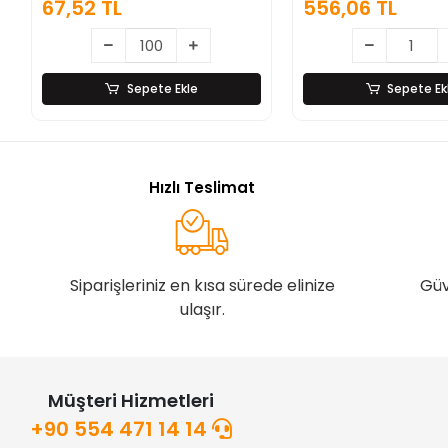
556,06 TL
9.028,87
 Çelik
Sepete Ekle
Hızlı Teslimat
Siparişleriniz en kısa sürede elinize
Güv
ulaşır.
Müşteri Hizmetleri
+90 554 471 14 14