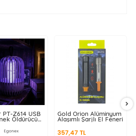
old Orion Alüminyum
Matematik İşlem
laşımlı Şarjlı El Feneri
Rulosu (Tek İşlem
Seçenekli)
Egonex
57,47 TL