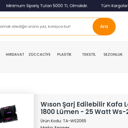
inimum Sipariş Tutarı 5000 TL Olmalıdır.
Tüm Kargolar Alıcı
Ara
HIRDAVAT
ZÜCCACİYE
PLASTİK
TEKSTİL
SEZONLUK
Wıson Şarj Edilebilir Kafa
1800 Lümen - 25 Watt Ws-
Ürün Kodu:
TA-WS2065
Marka:
Egonex