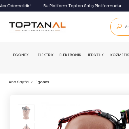
Ödemelidir!
Bu Platform Toptan Satış Platformudur.
M
EGONEX
ELEKTRİK
ELEKTRONİK
HEDİYELİK
KOZMETİK
Ana Sayfa
Egonex