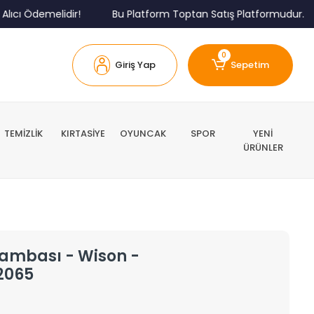
 Ödemelidir!
Bu Platform Toptan Satış Platformudur.
0
Giriş Yap
Sepetim
TEMİZLİK
KIRTASİYE
OYUNCAK
SPOR
YENİ
ÜRÜNLER
 Lambası - Wison -
2065