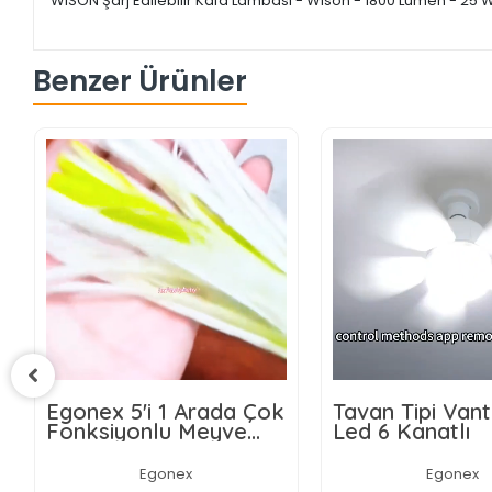
WISON Şarj Edilebilir Kafa Lambası - Wison - 1800 Lümen - 25 
Benzer Ürünler
da Çok
Tavan Tipi Vantilatör
Wasspen
yve
Led 6 Kanatlı
Akıllı Su 
Damacana
i ve
Dokunma
Egonex
Ahşap