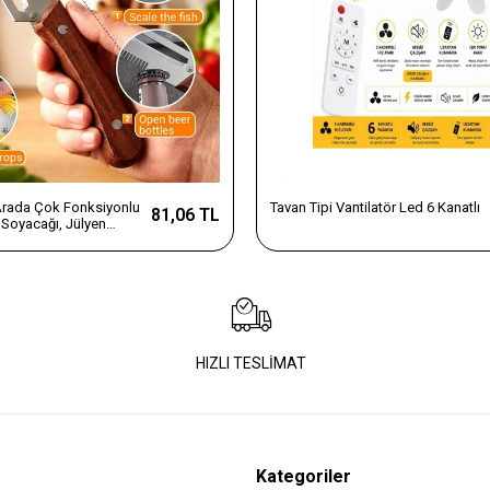
 Arada Çok Fonksiyonlu
Tavan Tipi Vantilatör Led 6 Kanatlı
81,06 TL
Soyacağı, Jülyen
e Şişe Açacağı – Ahşap
az Çelik
HIZLI TESLİMAT
Kategoriler