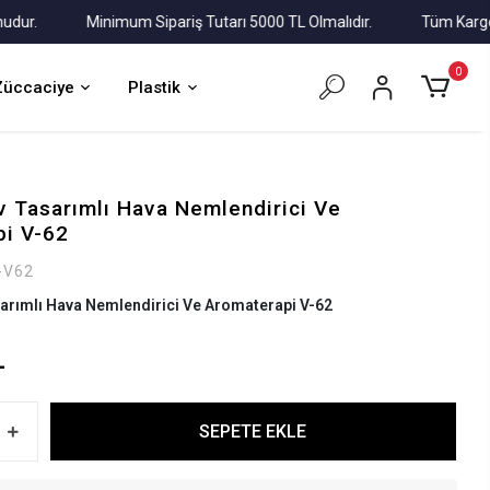
Minimum Sipariş Tutarı 5000 TL Olmalıdır.
Tüm Kargolar Alı
0
Züccaciye
Plastik
v Tasarımlı Hava Nemlendirici Ve
i V-62
-V62
arımlı Hava Nemlendirici Ve Aromaterapi V-62
L
SEPETE EKLE