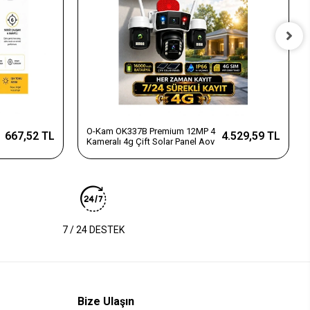
O-Kam OK337B Premium 12MP 4
667,52 TL
4.529,59 TL
Kameralı 4g Çift Solar Panel Aov
7 / 24 DESTEK
Bize Ulaşın