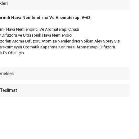
kleri
arımlı Hava Nemlendirici Ve Aromaterapi V-62
ımlı Hava Nemlendirici Ve Aromaterapi Cihazı
ev Difüzörü ve Ultrasonik Hava Nemlendici
üzörleri Aroma Difüzörü Atomize Nemlendirici Volkan Alev Sprey Sis
Gerektirmeyen Otomatik Kapanma Koruması Aromaterapi Difüzörü
 Ev Ofisi İçin
enekleri
 Teslimat