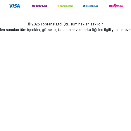
© 2026 Toptanal Ltd. Şti.. Tüm hakları saklıdır.
n sunulan tüm içerikler, görseller, tasarımlar ve marka öğeleri ilgili yasal me
G-Soft | E-ticaret paketleri ile hazırlanmıştır.