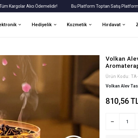
rgolar Alıcı Ödemelidir!
Bu Platform Toptan Satış Platformudur.
ektronik
Hediyelik
Kozmetik
Hırdavat
Volkan Ale
Aromaterap
Ürün Kodu:
TA
Volkan Alev Tas
810,56 T