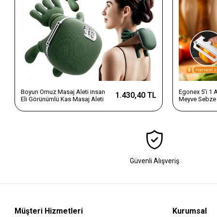
Boyun Omuz Masaj Aleti insan
Egonex 5'i 1
1.430,40 TL
Eli Görünümlü Kas Masaj Aleti
Meyve Sebze 
Dilimleyici v
Saplı Paslanm
Güvenli Alışveriş
Müşteri Hizmetleri
Kurumsal