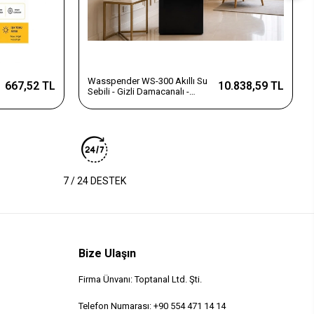
Wasspender WS-300 Akıllı Su
667,52 TL
10.838,59 TL
Sebili - Gizli Damacanalı -
Dokunmatik Ekran
7 / 24 DESTEK
Bize Ulaşın
Firma Ünvanı: Toptanal Ltd. Şti.
Telefon Numarası: +90 554 471 14 14