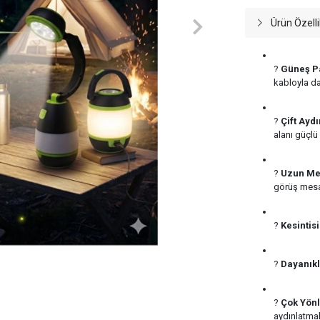
Ürün Özelli
?
Güneş Pa
kabloyla da 
?
Çift Ayd
alanı güçlü 
?
Uzun Men
görüş mesa
?
Kesintisi
?️
Dayanıkl
?
Çok Yönl
aydınlatmal