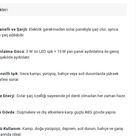
kleri
nelli ve Şarjlı:
Elektrik gerekmeden solar paneliyle şarj olur; ayrıca
şarj edilebilir.
ınlatma Gücü:
3 W ön LED ışık + 15 W yan panel aydınlatma ile geniş
şekilde aydınlatır.
zilli Işık:
Gece kampı, yürüyüş, bahçe veya acil durumlarda yüksek
fesi sunar.
z Enerji:
Solar şarj özelliği sayesinde pil derdi olmadan her zaman hazır.
ı Gövde:
Düşmelere ve dış etkenlere karşı güçlü ABS gövde yapısı.
ü Kullanım:
Kamp, doğa yürüyüşü, deprem, acil durum, bahçe ve garaj
arında ideal.