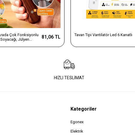
 Arada Çok Fonksiyonlu
Tavan Tipi Vantilatör Led 6 Kanatlı
81,06 TL
Soyacağı, Jülyen
e Şişe Açacağı – Ahşap
az Çelik
HIZLI TESLİMAT
Kategoriler
Egonex
Elektrik