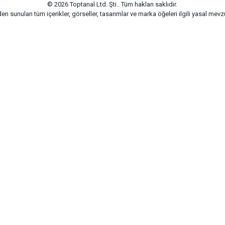
© 2026 Toptanal Ltd. Şti.. Tüm hakları saklıdır.
n sunulan tüm içerikler, görseller, tasarımlar ve marka öğeleri ilgili yasal me
G-Soft | E-ticaret paketleri ile hazırlanmıştır.