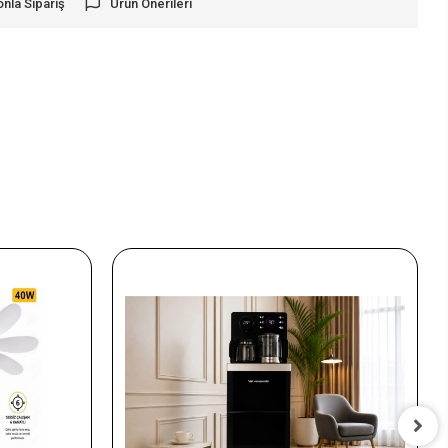
onla Sipariş
Ürün Önerileri