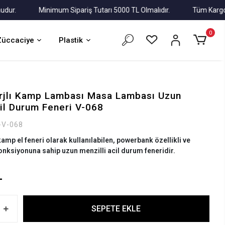
.
Minimum Sipariş Tutarı 5000 TL Olmalıdır.
Tüm Kargolar A
0
Züccaciye
Plastik
rjlı Kamp Lambası Masa Lambası Uzun
cil Durum Feneri V-068
-V-068
mp el feneri olarak kullanılabilen, powerbank özellikli ve
nksiyonuna sahip uzun menzilli acil durum feneridir.
L
SEPETE EKLE