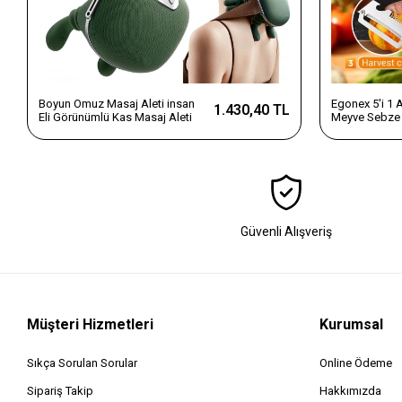
Boyun Omuz Masaj Aleti insan
Egonex 5'i 1
1.430,40 TL
Eli Görünümlü Kas Masaj Aleti
Meyve Sebze 
Dilimleyici v
Saplı Paslanm
Güvenli Alışveriş
Müşteri Hizmetleri
Kurumsal
Sıkça Sorulan Sorular
Online Ödeme
Sipariş Takip
Hakkımızda