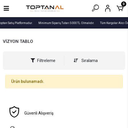
0
optan Satış Platformudur.
Minimum Sipariş Tutarı 5000 TL Olmalıdır.
Tüm Kargolar Alıcı Ö
VİZYON TABLO
Filtreleme
Sıralama
Ürün bulunamadı.
Güvenli Alışveriş