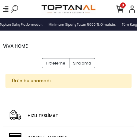
0
Toptan Satış Platformudur.
Minimum Sipariş Tutarı 5000 TL Olmalıdır.
Tüm Kargo
VİVA HOME
Filtreleme
Sıralama
Ürün bulunamadı.
HIZLI TESLİMAT