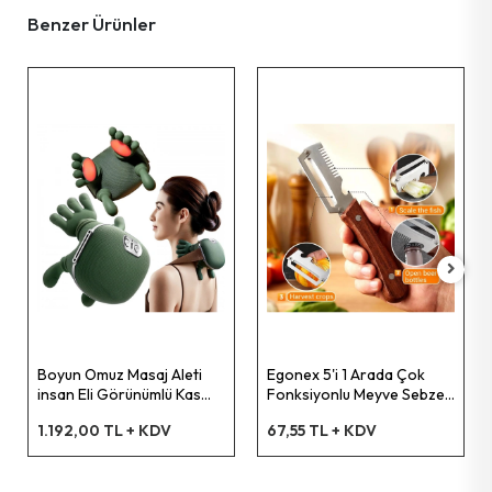
Benzer Ürünler
Pet Shop Ürünleri
Kişisel Güvenlik Ürünleri
Kişisel Bakım Aletleri
Güvenlik Ürünleri
Temizlik Aletleri
Kişisel Temizlik Ürünleri
Boyun Omuz Masaj Aleti
Egonex 5'i 1 Arada Çok
insan Eli Görünümlü Kas
Fonksiyonlu Meyve Sebze
Masaj Aleti
Soyacağı, Jülyen Dilimleyici
Bisiklet & Motor Malzemeleri
1.192,00 TL + KDV
67,55 TL + KDV
ve Şişe Açacağı – Ahşap
Saplı Paslanmaz Çelik
Ev & Ofis Dekor Ürünleri