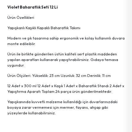
Kişisel Bakım Ürünleri
Tartı Ürünleri
Askı Grup
Violet Baharatlık Seti 12 Li
Ürün Özellikleri
Ayna Grup
Terzi El Aletleri
Hobi Ürünleri
Yapışkanlı Kaşıklı Kapaklı Baharatlık Takımı
Güvenlik Ürünleri
Temizlik Ürünleri
Tekstil Ürünleri
Modern ve şık tasarıma sahip ergonomik ve kolay kullanımlı duvara
monte edileiblir.
Haşere İlaç & Makine & Ürünleri
Ev Gereçleri
Kişisel Eşyalar
Ürün ile birlikte gönderilen üstün kaliteli sert plastik maddeden
yapılan aparatları kullanarak yapıştırabilirsiniz. Gıdaya temasa
uygundur.
Aydınlatma Ürünleri
Temizlik Gereçleri
Ürün Ölçüleri: Yükseklik: 23 cm Uzunluk: 32 cm Derinlik: 11 cm
Parti Ürünleri
Okul & Ofis Malzemeleri
12 Adet x 300 ml 12 Adet x Kaşık 1 Adet x Baharatlık Standı 2 Adet x
Yapıştırma Aparatı Toplam 24 parça ürün gönderilmektedir.
Bilgisayar Malzemeleri
Deniz Ürünleri
Yapışkanında kuvvetli malzeme kullanıldığı için duvarlarınızdaki
boyaya zarar vermemesi için mermer, fayans, ahşap gibi
yüzeylerde kullanabilirsiniz.
Streç Film &ürünleri
Tv & Radyo & Uydu &ürünleri