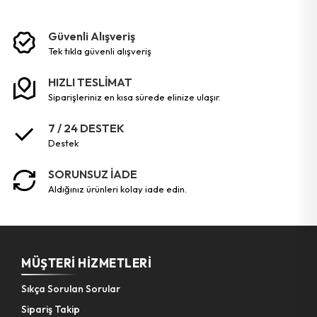
Bahçe El Aletleri
Güvenli Alışveriş
tek tikla güvenli̇ alişveri̇ş
HIZLI TESLİMAT
siparişleriniz en kısa sürede elinize ulaşır.
7 / 24 DESTEK
destek
SORUNSUZ İADE
aldığınız ürünleri kolay iade edin.
MÜŞTERI HIZMETLERI
Sıkça Sorulan Sorular
Sipariş Takip