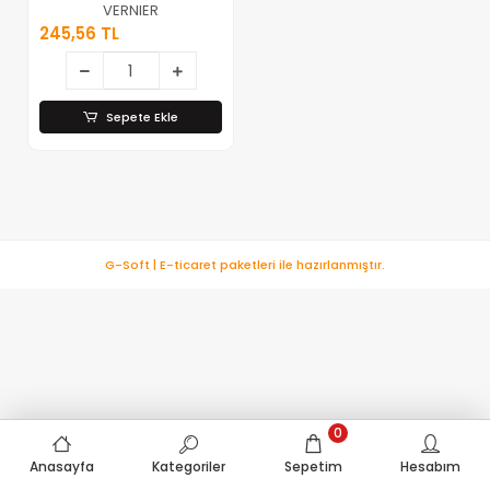
( Metal )
VERNIER
Mekanik Kumpas
245,56 TL
Ölçü Aleti (
Plastik Kutulu
)*50
Sepete Ekle
G-Soft | E-ticaret paketleri ile hazırlanmıştır.
0
Anasayfa
Kategoriler
Sepetim
Hesabım