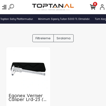
0
 Toptan Satış Platformudur.
Minimum Sipariş Tutarı 5000 TL Olmalıdır.
Tüm Kargo
Filtreleme
Sıralama
Egonex Vernıer
Calıper Lrd-23 (
0-150mm ) Lrd-71