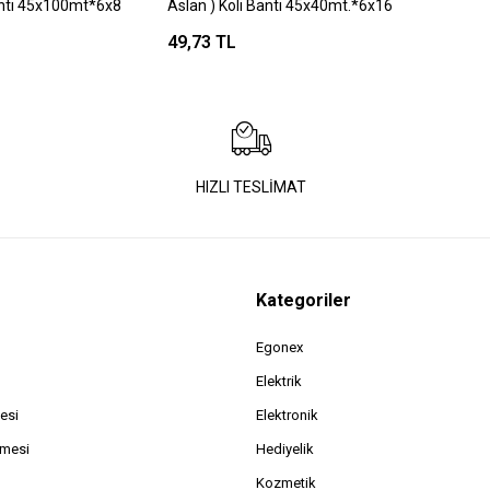
antı 45x100mt*6x8
Aslan ) Koli Bantı 45x40mt.*6x16
49,73 TL
HIZLI TESLİMAT
Kategoriler
Egonex
Elektrik
esi
Elektronik
şmesi
Hediyelik
Kozmetik