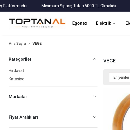
tformudur.
Minimum Sipariş Tutarı 5000 TL Olmalıdır.
Tüm 
Egonex
Elektrik
El
Ana Sayfa
VEGE
Kategoriler
VEGE
Hırdavat
Kırtasiye
Markalar
Fiyat Aralıkları