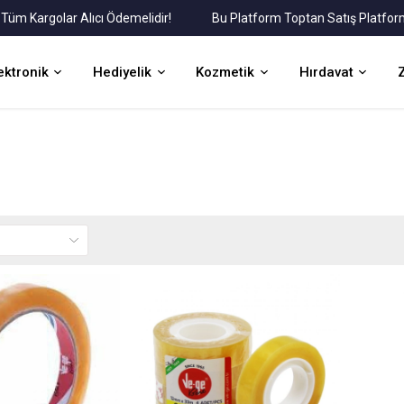
Kargolar Alıcı Ödemelidir!
Bu Platform Toptan Satış Platformudur
ektronik
Hediyelik
Kozmetik
Hırdavat