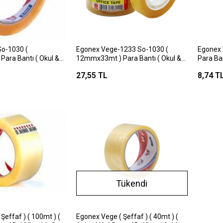
o-1030 (
Egonex Vege-1233 So-1030 (
Egonex
ara Bantı ( Okul &
12mmx33mt ) Para Bantı ( Okul &
Para Ban
) (kalınlık : 36
Ofis & Kırtasiye ) (kalınlık : 36
(kalınlık
27,55 TL
8,74 T
lı Akrilik
Micron) (su Bazlı Akrilik
Tutkal)
Tutkal)*6x48
Tükendi
Egonex Vege ( Şeffaf ) ( 40mt ) (