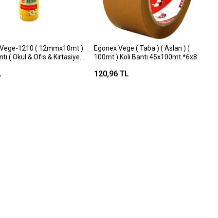
 Vege-1210 ( 12mmx10mt )
Egonex Vege ( Taba ) ( Aslan ) (
tı ( Okul & Ofis & Kırtasiye )
100mt ) Koli Bantı 45x100mt.*6x8
 : 36 Micron) (su Bazlı Akrilik
L
120,96 TL
*12x60