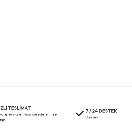
IZLI TESLİMAT
7 / 24 DESTEK
destek
aşır.