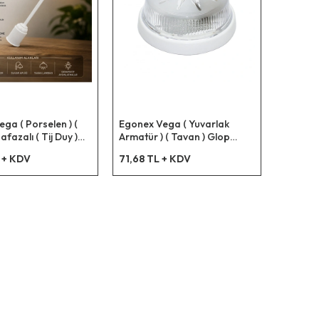
ga ( Porselen ) (
Egonex Vega ( Yuvarlak
fazalı ( Tij Duy )
Armatür ) ( Tavan ) Glop
0x6
Kafesi *8x8
 + KDV
71,68 TL + KDV