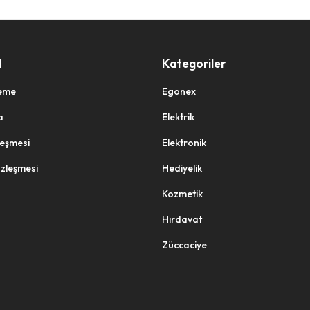
l
Kategoriler
eme
Egonex
a
Elektrik
zleşmesi
Elektronik
özleşmesi
Hediyelik
Kozmetik
Hırdavat
Züccaciye