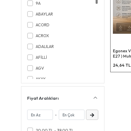
9A
ABAYLAR
ACORD
ACROX
ADALILAR
Egonex Ve
E27 ) Muha
AFİLLİ
Takımı*5
24,64 TL
AGV
AKAY
AKEL PLS
Fiyat Aralıkları
AKEL TEKSTİL
AKFİX
-
AKYAZI
20,00 TL - 39,00 TL