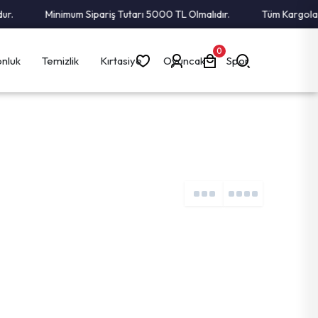
.
Minimum Sipariş Tutarı 5000 TL Olmalıdır.
Tüm Kargolar Al
0
nluk
Temizlik
Kırtasiye
Oyuncak
Spor