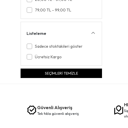
AL NAJAM
79,00 TL - 99,00 TL
ALASKA
ALASKA COMPANY
Listeleme
ALFA
ALKAYA
Sadece stoktakileri göster
ALMİRAN
Ücretsiz Kargo
ALTIN YAPRAK
SEÇİMLERİ TEMİZLE
ANCHOR
ANT MASKE
AQUA
H
Güvenli Alışveriş
ARK
siparişleriniz en kısa sürede elinize
tek tikla güvenli̇ alişveri̇ş
ul
ARKO