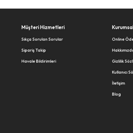
ARMAĞAN
ARROW
ARS
Müşteri Hizmetleri
Kurumsa
ARSHIA
Sıkça Sorulan Sorular
Online Öd
ARSLANLAR
Sipariş Takip
Hakkımızd
ARVALE
Havale Bildirimleri
Gizlilik Sö
ASEL
Kullanıcı S
ASHTRAY
İletişim
ASİL DOĞAN
Blog
ASİLDOĞAN
ASKICIM
ASLAN MELAMİN
ASLANLI