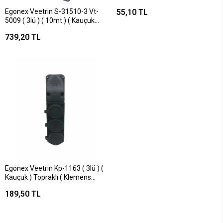
Kaucuk ) ( 16a )*60x6
Egonex Veetrin S-31510-3 Vt-
55,10 TL
5009 ( 3lü ) ( 10mt ) ( Kauçuk
Priz ) ( Uzatma Kablosu ) ( 3x1.5
739,20 TL
Cca Kablo ) ( Şeffaf Pencereli
Bez Çanta ) ( Kaucuk )*10
Egonex Veetrin Kp-1163 ( 3lü ) (
Kauçuk ) Topraklı ( Klemens
Kapaklı ) ( 16a & 250v ) ( Kaucuk
189,50 TL
)*8x6