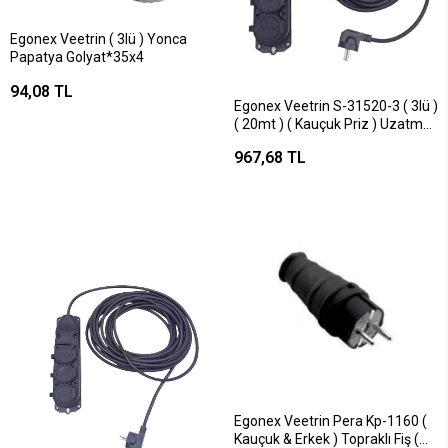
Egonex Veetrin ( 3lü ) Yonca
Papatya Golyat*35x4
94,08 TL
Egonex Veetrin S-31520-3 ( 3lü )
( 20mt ) ( Kauçuk Priz ) Uzatma
Kablosu ( 3x1.5 Cca Kablo ) (
967,68 TL
Şeffaf Pencereli Bez Çanta ) (
Kaucuk )*6
Egonex Veetrin Pera Kp-1160 (
Kauçuk & Erkek ) Topraklı Fiş (