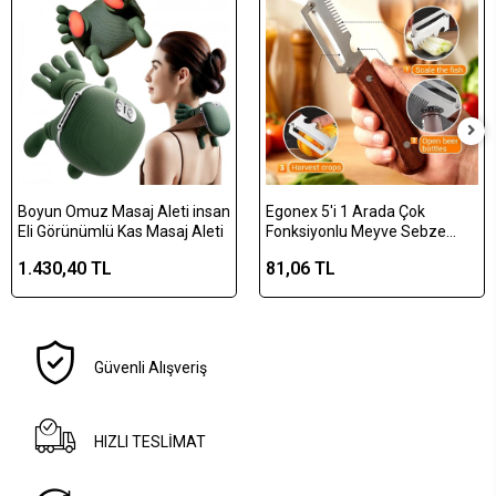
Boyun Omuz Masaj Aleti insan
Egonex 5'i 1 Arada Çok
Eli Görünümlü Kas Masaj Aleti
Fonksiyonlu Meyve Sebze
Soyacağı, Jülyen Dilimleyici ve
1.430,40 TL
81,06 TL
Şişe Açacağı – Ahşap Saplı
Paslanmaz Çelik
Güvenli Alışveriş
HIZLI TESLİMAT