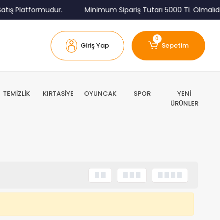
tış Platformudur.
Minimum Sipariş Tutarı 5000 TL Olmalıdır
0
Giriş Yap
Sepetim
TEMİZLİK
KIRTASİYE
OYUNCAK
SPOR
YENİ
ÜRÜNLER