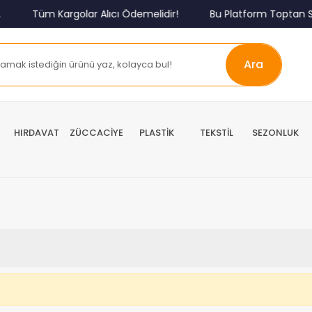
Tüm Kargolar Alıcı Ödemelidir!
Bu Platform Toptan Sa
Ara
HIRDAVAT
ZÜCCACİYE
PLASTİK
TEKSTİL
SEZONLUK