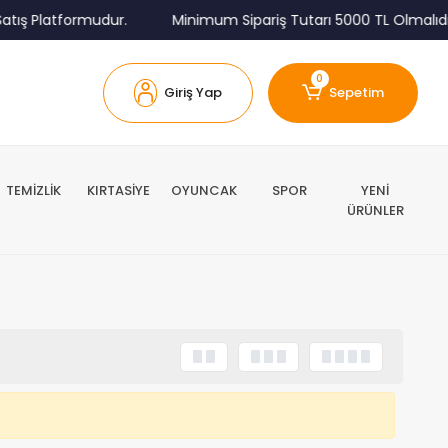
tış Platformudur.
Minimum Sipariş Tutarı 5000 TL Olmalıdır
0
Giriş Yap
Sepetim
TEMİZLİK
KIRTASİYE
OYUNCAK
SPOR
YENİ
ÜRÜNLER