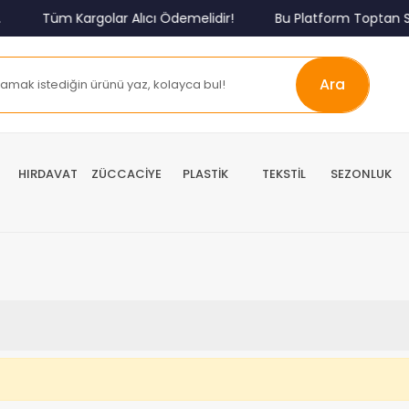
Tüm Kargolar Alıcı Ödemelidir!
Bu Platform Toptan Sa
Ara
HIRDAVAT
ZÜCCACİYE
PLASTİK
TEKSTİL
SEZONLUK