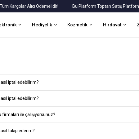
Kargolar Alıcı Ödemelidir!
Bu Platform Toptan Satış Platformudu
ektronik
Hediyelik
Kozmetik
Hırdavat
asıl iptal edebilirim?
asıl iptal edebilirim?
 firmaları ile çalışıyorsunuz?
nasıl takip ederim?