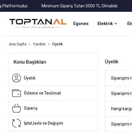
atformudur.
Minimum Sipariş Tutarı 5000 TL Olmalıdır.
Tüm 
Egonex
Elektrik
El
Ana Sayfa
Yardım
Üyelik
Üyelik
Konu Başlıkları
Üyelik
Siparişimi n
Ödeme ve Teslimat
Siparişimi n
Sipariş
Hangi kargo
İptal,İade ve Değişim
Siparişimi 