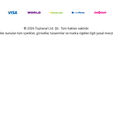
© 2026 Toptanal Ltd. Şti.. Tüm hakları saklıdır.
n sunulan tüm içerikler, görseller, tasarımlar ve marka öğeleri ilgili yasal me
G-Soft | E-ticaret paketleri ile hazırlanmıştır.