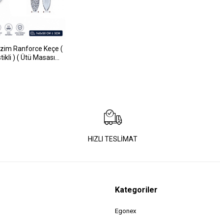
zim Ranforce Keçe (
tikli ) ( Ütü Masası
50cm ± 3cm)*30
HIZLI TESLİMAT
Kategoriler
Egonex