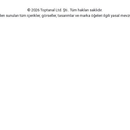
© 2026 Toptanal Ltd. Şti.. Tüm hakları saklıdır.
n sunulan tüm içerikler, görseller, tasarımlar ve marka öğeleri ilgili yasal me
G-Soft | E-ticaret paketleri ile hazırlanmıştır.