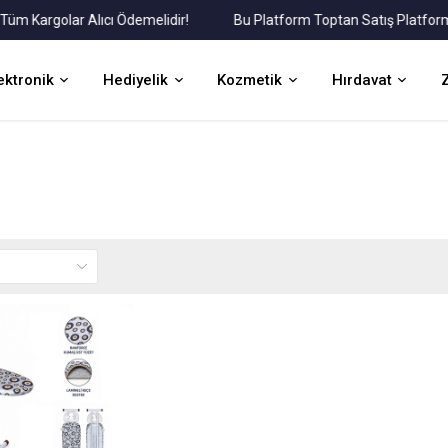
Kargolar Alıcı Ödemelidir!
Bu Platform Toptan Satış Platformudu
ektronik
Hediyelik
Kozmetik
Hırdavat