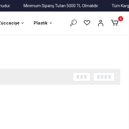
r.
Minimum Sipariş Tutarı 5000 TL Olmalıdır.
Tüm Kargolar A
0
Züccaciye
Plastik