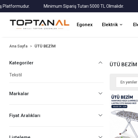
atformudur.
Minimum Sipariş Tutarı 5000 TL Olmalıdır.
Tüm 
Egonex
Elektrik
El
Ana Sayfa
ÜTÜ BEZİM
Kategoriler
ÜTÜ BEZİM
Tekstil
Markalar
Fiyat Aralıkları
Listeleme