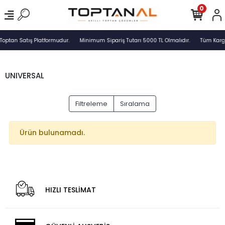
0
Toptan Satış Platformudur.
Minimum Sipariş Tutarı 5000 TL Olmalıdır.
Tüm Kargo
UNIVERSAL
Filtreleme
Sıralama
Ürün bulunamadı.
HIZLI TESLİMAT