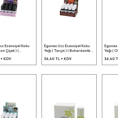
cc Esansiyel Koku
Egonex Ucc Esansiyel Koku
Egonex 
on Çiçek ) (
Yağı ( Tarçın ) ( Buhardanlık &
Yağı ( Ok
lık & Çamaşır
Çamaşır Makine & Ütü Vb.
Buharda
 + KDV
36,40 TL + KDV
36,40 T
Ütü Vb. Kullanım ) (
Kullanım ) ( 10ml )*12x42
Makine &
x42
10ml )*