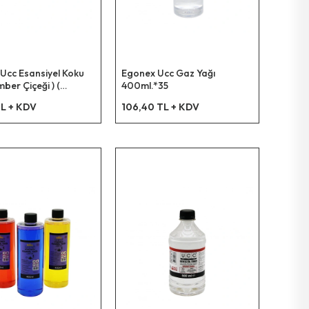
Ucc Esansiyel Koku
Egonex Ucc Gaz Yağı
mber Çiçeği ) (
400ml.*35
nlık & Çamaşır
L + KDV
106,40 TL + KDV
 Ütü Vb. Kullanım ) (
12x42