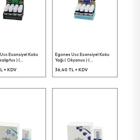
Ucc Esansiyel Koku
Egonex Ucc Esansiyel Koku
aliptus ) (
Yağı ( Okyanus ) (
nlık & Çamaşır
Buhardanlık & Çamaşır
L + KDV
36,40 TL + KDV
 Ütü Vb. Kullanım ) (
Makine & Ütü Vb. Kullanım ) (
12x42
10ml )*12x42