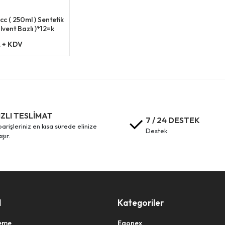
c ( 250ml ) Sentetik
lvent Bazlı )*12=k
 + KDV
IZLI TESLİMAT
7 / 24 DESTEK
destek
aşır.
l
Kategoriler
eme
Egonex