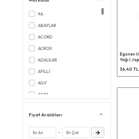
9A
ABAYLAR
ACORD
ACROX
Egonex U
Yağı ( Jap
ADALILAR
Buhardan
36,40 TL
Makine & 
AFİLLİ
10ml )*12
AGV
AKAY
AKEL PLS
Fiyat Aralıkları
AKEL TEKSTİL
AKFİX
-