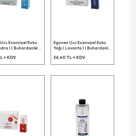
Ucc Esansiyel Koku
Egonex Ucc Esansiyel Koku
udra ) ( Buhardanlık &
Yağı ( Lavanta ) ( Buhardanlık
 Makine & Ütü Vb.
& Çamaşır Makine & Ütü Vb.
L + KDV
36,40 TL + KDV
 ) ( 10ml )*12x42
Kullanım ) ( 10ml )*12x42