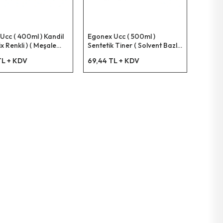
Ucc ( 400ml ) Kandil
Egonex Ucc ( 500ml )
ix Renkli ) ( Meşale
Sentetik Tiner ( Solvent Bazlı
 ( Parlama Noktası :
)*12=k
TL + KDV
69,44 TL + KDV
ikit Parafin İçerir )*35