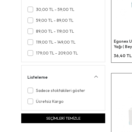
AKYAZI
30,00 TL - 59,00 TL
AL NAJAM
59,00 TL - 89,00 TL
ALASKA
89,00 TL - 119,00 TL
ALASKA COMPANY
Egonex U
119,00 TL - 149,00 TL
ALFA
Yağı ( Be
Buhardan
179,00 TL - 209,00 TL
ALKAYA
36,40 TL
Makine & 
10ml )*12
ALMİRAN
Listeleme
ALTIN YAPRAK
ANCHOR
Sadece stoktakileri göster
ANT MASKE
Ücretsiz Kargo
AQUA
SEÇİMLERİ TEMİZLE
ARK
ARKO