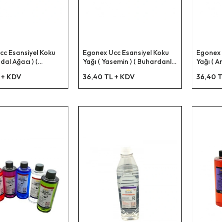
cc Esansiyel Koku
Egonex Ucc Esansiyel Koku
Egonex 
dal Ağacı ) (
Yağı ( Yasemin ) ( Buhardanlık
Yağı ( A
lık & Çamaşır
& Çamaşır Makine & Ütü Vb.
Buharda
 + KDV
36,40 TL + KDV
36,40 T
Ütü Vb. Kullanım ) (
Kullanım ) ( 10ml )*12x42
Makine &
x42
10ml )*