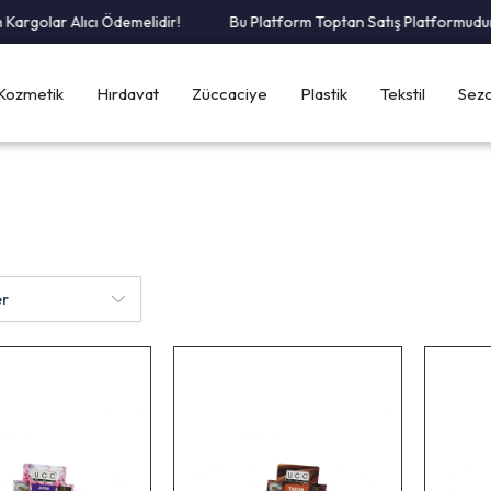
golar Alıcı Ödemelidir!
Bu Platform Toptan Satış Platformudur.
Kozmetik
Hırdavat
Züccaciye
Plastik
Tekstil
Sezo