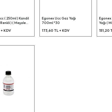
c ( 250ml ) Kandil
Egonex Ucc Gaz Yağı
Egonex 
 Renkli ) ( Meşale
700ml.*30
Yağı ( M
 Parlama Noktası :
Yakıtı )
 + KDV
173,60 TL + KDV
151,20 
it Parafin İçerir )*48
65° ) ( L