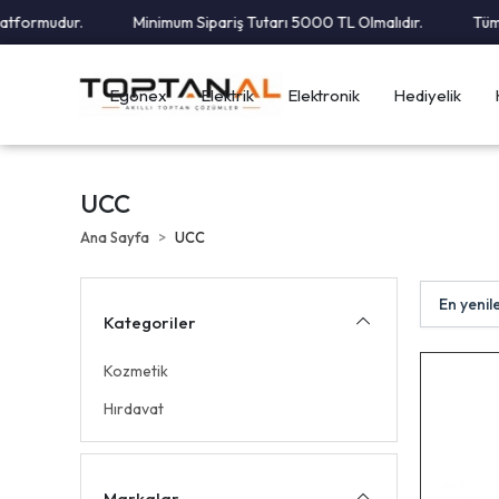
ormudur.
Minimum Sipariş Tutarı 5000 TL Olmalıdır.
Tüm Kar
Egonex
Elektrik
Elektronik
Hediyelik
UCC
Ana Sayfa
UCC
Kategoriler
Kozmetik
Hırdavat
Markalar