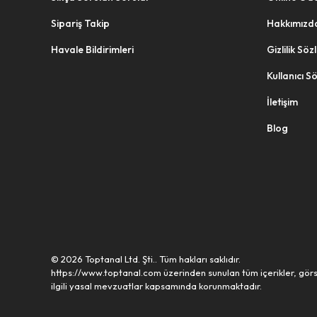
BANAT
Sipariş Takip
Hakkımızd
BANIO
Havale Bildirimleri
Gizlilik Sö
BARONESS
Kullanıcı S
BAROTTİ
İletişim
BAŞ ZİNCİR
Blog
BAŞAK FIRÇA
BAYERSAN
BAYHOME
BAYMAX
BAYSA
© 2026 Toptanal Ltd. Şti.. Tüm hakları saklıdır.
https://www.toptanal.com üzerinden sunulan tüm içerikler, görs
BB
ilgili yasal mevzuatlar kapsamında korunmaktadır.
BELDEK