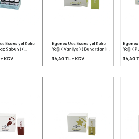
cc Esansiyel Koku
Egonex Ucc Esansiyel Koku
Egonex 
yaz Sabun ) (
Yağı ( Vanilya ) ( Buhardanlık
Yağı ( P
lık & Çamaşır
& Çamaşır Makine & Ütü Vb.
Çamaşır
 + KDV
36,40 TL + KDV
36,40 T
Ütü Vb. Kullanım ) (
Kullanım ) ( 10ml )*12x42
Kullanım
x42