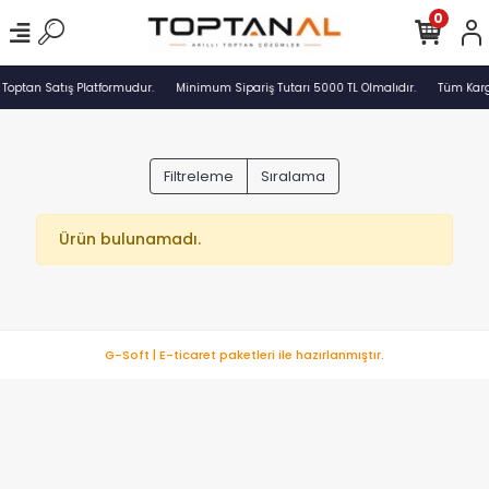
0
 Toptan Satış Platformudur.
Minimum Sipariş Tutarı 5000 TL Olmalıdır.
Tüm Kargo
Filtreleme
Sıralama
Ürün bulunamadı.
G-Soft | E-ticaret paketleri ile hazırlanmıştır.