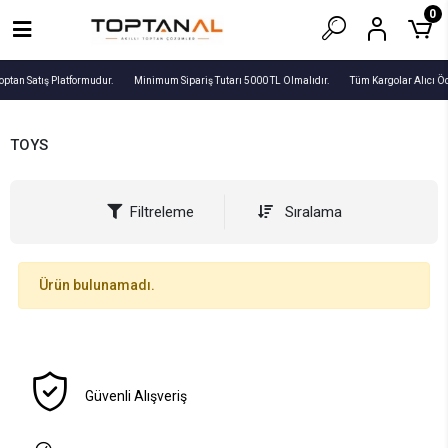
0
optan Satış Platformudur.
Minimum Sipariş Tutarı 5000 TL Olmalıdır.
Tüm Kargolar Alıcı Ö
TOYS
Filtreleme
Sıralama
Ürün bulunamadı.
Güvenli Alışveriş