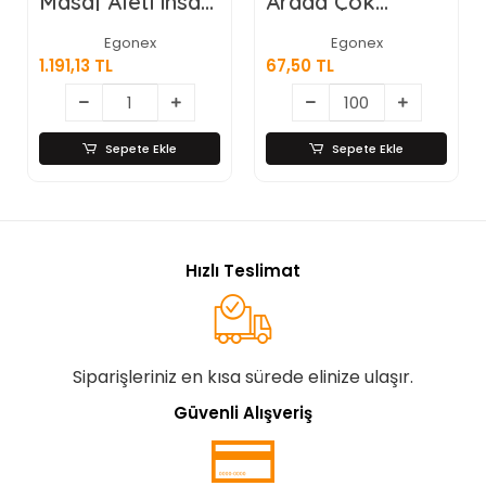
Masaj Aleti insan
Arada Çok
Eli Görünümlü
Fonksiyonlu
Kas Masaj Aleti
Meyve Sebze
Egonex
Egonex
Soyacağı, Jülyen
1.191,13 TL
67,50 TL
Dilimleyici ve
Şişe Açacağı –
Ahşap Saplı
Paslanmaz Çelik
Sepete Ekle
Sepete Ekle
Hızlı Teslimat
Siparişleriniz en kısa sürede elinize ulaşır.
Güvenli Alışveriş