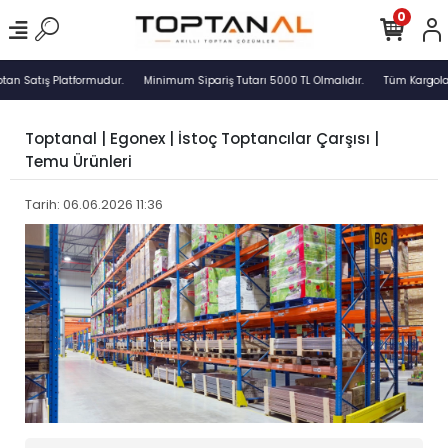
0
an Satış Platformudur.
Minimum Sipariş Tutarı 5000 TL Olmalıdır.
Tüm Kargolar A
Toptanal | Egonex | İstoç Toptancılar Çarşısı |
Temu Ürünleri
Tarih: 06.06.2026 11:36