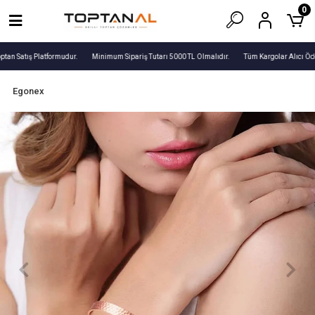
0
tan Satış Platformudur.
Minimum Sipariş Tutarı 5000 TL Olmalıdır.
Tüm Kargolar Alıcı Öde
Egonex