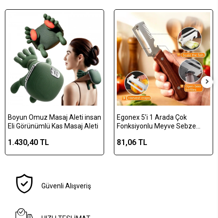
Boyun Omuz Masaj Aleti insan
Egonex 5'i 1 Arada Çok
Eli Görünümlü Kas Masaj Aleti
Fonksiyonlu Meyve Sebze
Soyacağı, Jülyen Dilimleyici ve
1.430,40 TL
81,06 TL
Şişe Açacağı – Ahşap Saplı
Paslanmaz Çelik
Güvenli Alışveriş