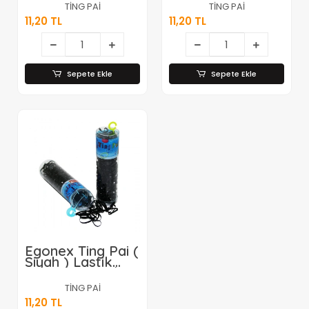
Cimcime*12x100
Cimcime*12x100
TİNG PAİ
TİNG PAİ
11,20 TL
11,20 TL
Sepete Ekle
Sepete Ekle
Egonex Ting Pai (
Siyah ) Lastik
Toka Perma /
Cimcime*12x100
TİNG PAİ
11,20 TL