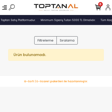
0
 Toptan Satış Platformudur.
Minimum Sipariş Tutarı 5000 TL Olmalıdır.
Tüm Karg
Filtreleme
Sıralama
Ürün bulunamadı.
G-Soft | E-ticaret paketleri ile hazırlanmıştır.