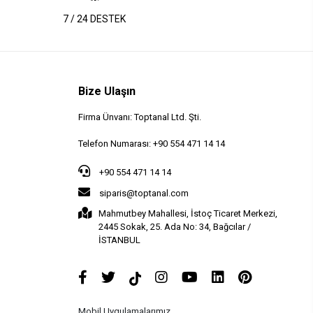
7 / 24 DESTEK
Bize Ulaşın
Firma Ünvanı: Toptanal Ltd. Şti.
Telefon Numarası: +90 554 471 14 14
+90 554 471 14 14
siparis@toptanal.com
Mahmutbey Mahallesi, İstoç Ticaret Merkezi,
2445 Sokak, 25. Ada No: 34, Bağcılar /
İSTANBUL
Mobil Uygulamalarımız