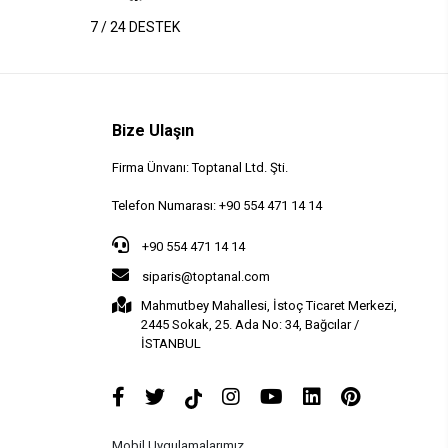
7 / 24 DESTEK
Bize Ulaşın
Firma Ünvanı: Toptanal Ltd. Şti.
Telefon Numarası: +90 554 471 14 14
+90 554 471 14 14
siparis@toptanal.com
Mahmutbey Mahallesi, İstoç Ticaret Merkezi,
2445 Sokak, 25. Ada No: 34, Bağcılar /
İSTANBUL
Mobil Uygulamalarımız