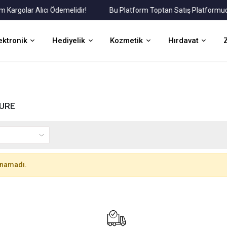
rgolar Alıcı Ödemelidir!
Bu Platform Toptan Satış Platformudur.
ektronik
Hediyelik
Kozmetik
Hırdavat
URE
unamadı.