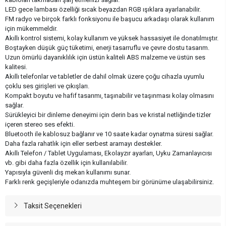
LED gece lambası özelliği sıcak beyazdan RGB ışıklara ayarlanabilir.
FM radyo ve birçok farklı fonksiyonu ile başucu arkadaşı olarak kullanım
için mükemmeldir.
Akıllı kontrol sistemi, kolay kullanım ve yüksek hassasiyet ile donatılmıştır.
Boştayken düşük güç tüketimi, enerji tasarruflu ve çevre dostu tasarım.
Uzun ömürlü dayanıklılık için üstün kaliteli ABS malzeme ve üstün ses
kalitesi.
Akıllı telefonlar ve tabletler de dahil olmak üzere çoğu cihazla uyumlu
çoklu ses girişleri ve çıkışları.
Kompakt boyutu ve hafif tasarımı, taşınabilir ve taşınması kolay olmasını
sağlar.
Sürükleyici bir dinleme deneyimi için derin bas ve kristal netliğinde tizler
içeren stereo ses efekti.
Bluetooth ile kablosuz bağlanır ve 10 saate kadar oynatma süresi sağlar.
Daha fazla rahatlık için eller serbest aramayı destekler.
Akıllı Telefon / Tablet Uygulaması, Ekolayzır ayarları, Uyku Zamanlayıcısı
vb. gibi daha fazla özellik için kullanılabilir.
Yapısıyla güvenli dış mekan kullanımı sunar.
Farklı renk geçişleriyle odanızda muhteşem bir görünüme ulaşabilirsiniz.
Taksit Seçenekleri