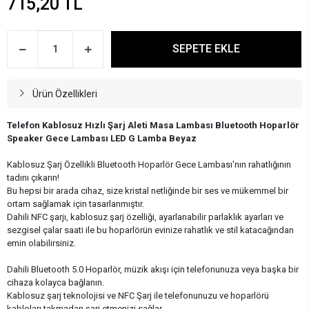
715,20 TL
SEPETE EKLE
Ürün Özellikleri
Telefon Kablosuz Hızlı Şarj Aleti Masa Lambası Bluetooth Hoparlör
Speaker Gece Lambası LED G Lamba Beyaz
Kablosuz Şarj Özellikli Bluetooth Hoparlör Gece Lambası'nın rahatlığının
tadını çıkarın!
Bu hepsi bir arada cihaz, size kristal netliğinde bir ses ve mükemmel bir
ortam sağlamak için tasarlanmıştır.
Dahili NFC şarjı, kablosuz şarj özelliği, ayarlanabilir parlaklık ayarları ve
sezgisel çalar saati ile bu hoparlörün evinize rahatlık ve stil katacağından
emin olabilirsiniz.
Dahili Bluetooth 5.0 Hoparlör, müzik akışı için telefonunuza veya başka bir
cihaza kolayca bağlanın.
Kablosuz şarj teknolojisi ve NFC Şarj ile telefonunuzu ve hoparlörü
kabloları takmadan şarj etmenizi sağlar.