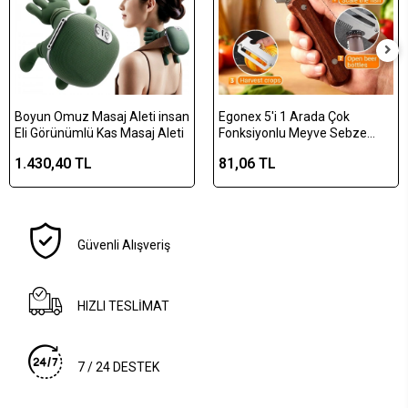
Boyun Omuz Masaj Aleti insan
Egonex 5'i 1 Arada Çok
Eli Görünümlü Kas Masaj Aleti
Fonksiyonlu Meyve Sebze
Soyacağı, Jülyen Dilimleyici ve
1.430,40 TL
81,06 TL
Şişe Açacağı – Ahşap Saplı
Paslanmaz Çelik
Güvenli Alışveriş
HIZLI TESLİMAT
7 / 24 DESTEK