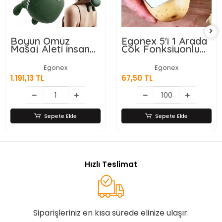
Boyun Omuz
Egonex 5'i 1 Arada
Masaj Aleti insan
Çok Fonksiyonlu
Eli Görünümlü Kas
Meyve Sebze
Masaj Aleti
Soyacağı, Jülyen
Egonex
Egonex
Dilimleyici ve Şişe
1.191,13 TL
67,50 TL
Açacağı – Ahşap
Saplı Paslanmaz
Çelik
Sepete Ekle
Sepete Ekle
Hızlı Teslimat
Siparişleriniz en kısa sürede elinize ulaşır.