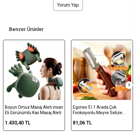
Yorum Yap
Benzer Ürünler
Boyun Omuz Masaj Aleti insan
Egonex 5'i 1 Arada Çok
Eli Görünümlü Kas Masaj Aleti
Fonksiyonlu Meyve Sebze
Soyacağı, Jülyen Dilimleyici ve
1.430,40 TL
81,06 TL
Şişe Açacağı – Ahşap Saplı
Paslanmaz Çelik