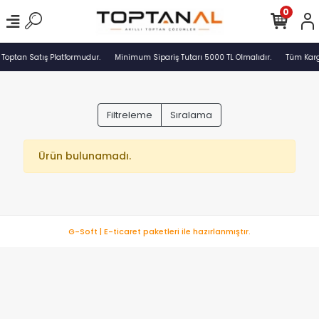
0
 Toptan Satış Platformudur.
Minimum Sipariş Tutarı 5000 TL Olmalıdır.
Tüm Kargo
Filtreleme
Sıralama
Ürün bulunamadı.
G-Soft | E-ticaret paketleri ile hazırlanmıştır.