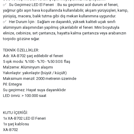
✅ Su Geçirmez LED El Feneri : Bu su geçirmez acil durum el feneri,
yağmur gibi aşırı hava koşullarında kullanılabilir, akşam yürüyüşleri, kamp, ​​
yürüyüş, macera, balık tutma gibi dış mekan kullanımına uygundur.
✅ Her Durum İçin : Sağlam ve dayanıklı, yüksek kaliteli uçak sınıfı
alüminyum alaşımından yapılmış çıkarılabilir el feneri. Mini boyutuyla
elinize, cebinize, sırt çantanıza, hayatta kalma çantanıza veya arabanızın
torpido gözüne sığar.
TEKNİK ÖZELLİKLER:
Adı: XA-B702 şarj edilebilir el feneri
5 ışık modu: %100 - %70 - %50 SOS flaş
Malzeme: Alüminyum alaşımı
Yakınlaştır: yakınlaştır (büyüt / küçült)
Maksimum menzil: 2000 metrenin üzerinde
Pil: Entegre
Su geçirmez: Hayat suya dayanıklıdır
LED ömrü: > 100.000 saat
KUTU İÇERİĞİ:
1x XA-B702 LED El Feneri
1x şarj kablosu
XA-B702