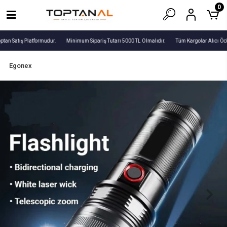
0
tan Satış Platformudur.
Minimum Sipariş Tutarı 5000 TL Olmalıdır.
Tüm Kargolar Alıcı Öde
Egonex