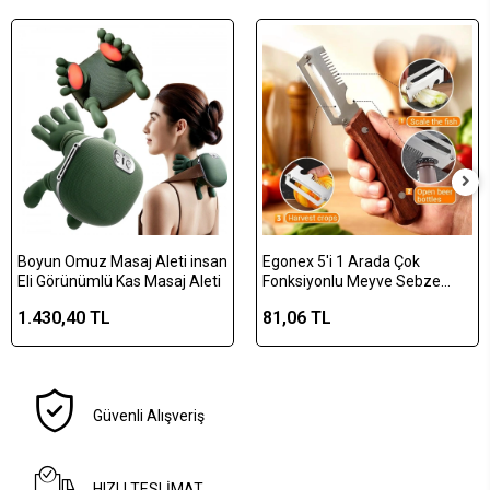
Boyun Omuz Masaj Aleti insan
Egonex 5'i 1 Arada Çok
Eli Görünümlü Kas Masaj Aleti
Fonksiyonlu Meyve Sebze
Soyacağı, Jülyen Dilimleyici ve
1.430,40 TL
81,06 TL
Şişe Açacağı – Ahşap Saplı
Paslanmaz Çelik
Güvenli Alışveriş
HIZLI TESLİMAT