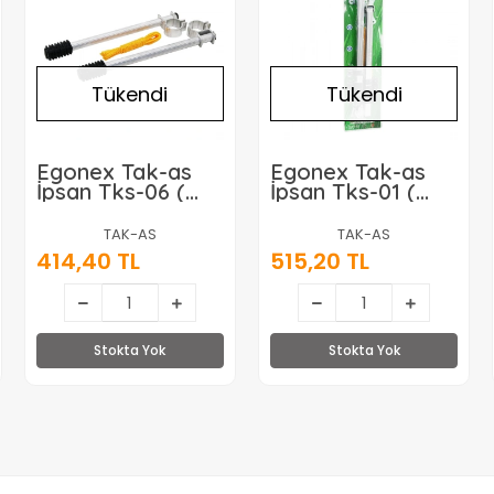
Tükendi
Tükendi
Egonex Tak-as
Egonex Tak-as
İpsan Tks-06 (
İpsan Tks-01 (
Alüminyum ) (
Duvara Monte ) (
Küpeşte & Sabit )
Katlanır ) (
TAK-AS
TAK-AS
Çamaşır ( Askısı
Makaralı ) Pratik
414,40 TL
515,20 TL
)*25
Çamaşır Askısı*20
Stokta Yok
Stokta Yok