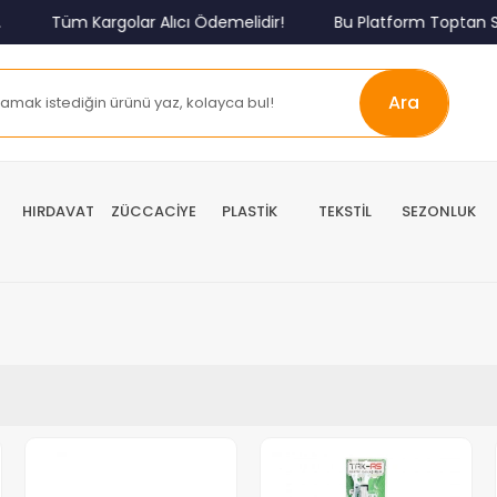
Tüm Kargolar Alıcı Ödemelidir!
Bu Platform Toptan Sa
Ara
HIRDAVAT
ZÜCCACİYE
PLASTİK
TEKSTİL
SEZONLUK