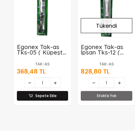
Tükendi
Egonex Tak-as
Egonex Tak-as
Tks-05 ( Küpeşte
İpsan Tks-12 (
) ( Katlanır )
Mermere Montajlı
Makaralı Çamaşır
) ( Katlanır )
TAK-AS
TAK-AS
Askısı ( Plastik
Çamaşır Askısı*25
368,48 TL
828,80 TL
Kulplu )*20
Sepete Ekle
Stokta Yok