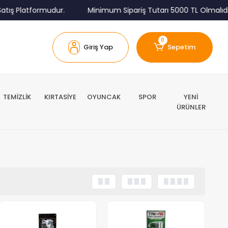
tış Platformudur.
Minimum Sipariş Tutarı 5000 TL Olmalıdır
0
Giriş Yap
Sepetim
TEMİZLİK
KIRTASİYE
OYUNCAK
SPOR
YENİ
ÜRÜNLER