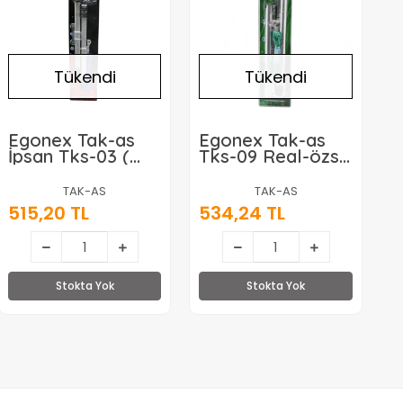
Tükendi
Tükendi
Egonex Tak-as
Egonex Tak-as
İpsan Tks-03 (
Tks-09 Real-özs-
Duvara Monte )
7753 (cam
Balkon İçi (
Balkon) Kombine
TAK-AS
TAK-AS
Makaralı ) Pratik
Ayarlı Alüminyum
515,20 TL
534,24 TL
Çamaşır Askısı*20
Çamaşır Askısı
(25x60-30x80-
32x75 Model
Uyumlu)*25
Stokta Yok
Stokta Yok