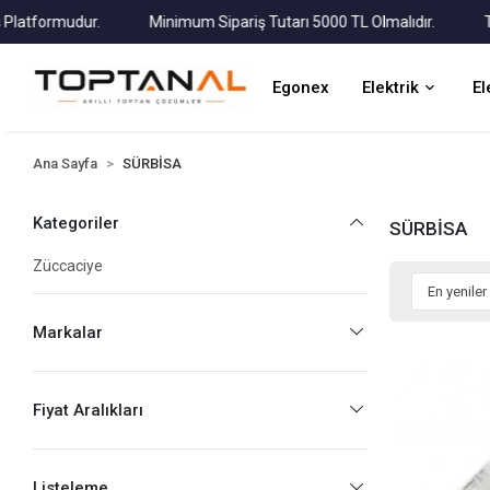
tformudur.
Minimum Sipariş Tutarı 5000 TL Olmalıdır.
Tüm K
Egonex
Elektrik
El
Ana Sayfa
SÜRBİSA
Kategoriler
SÜRBİSA
Züccaciye
Markalar
Fiyat Aralıkları
Listeleme