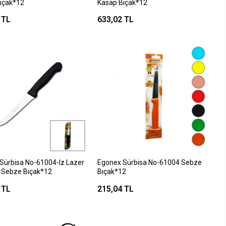
ıçak*12
Kasap Bıçak*12
 TL
633,02 TL
Sürbisa No-61004-lz Lazer
Egonex Sürbisa No-61004 Sebze
i Sebze Bıçak*12
Bıçak*12
 TL
215,04 TL