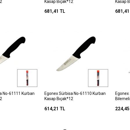
2
Kasap Bıçak*12
Kasap B
681,41 TL
681,41
a No-61111 Kurban
Egonex Sürbisa No-61110 Kurban
Egonex 
2
Kasap Bıçak*12
Bilemel
614,21 TL
224,45