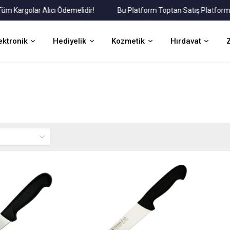
argolar Alıcı Ödemelidir!
Bu Platform Toptan Satış Platformudur
ektronik
Hediyelik
Kozmetik
Hırdavat