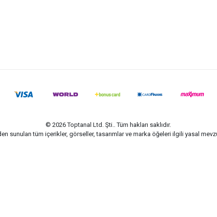
© 2026 Toptanal Ltd. Şti.. Tüm hakları saklıdır.
n sunulan tüm içerikler, görseller, tasarımlar ve marka öğeleri ilgili yasal me
G-Soft | E-ticaret paketleri ile hazırlanmıştır.