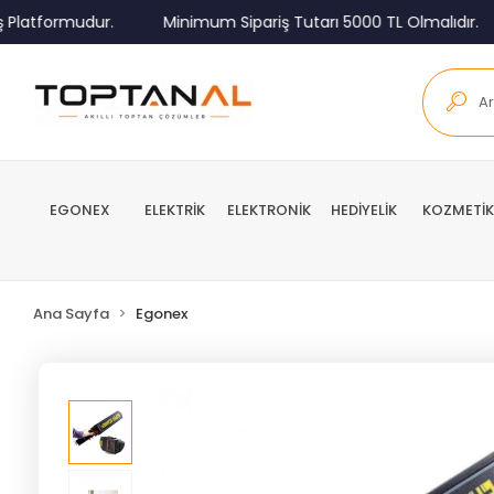
formudur.
Minimum Sipariş Tutarı 5000 TL Olmalıdır.
T
EGONEX
ELEKTRİK
ELEKTRONİK
HEDİYELİK
KOZMETİK
Ana Sayfa
Egonex