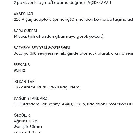
2 pozisyonlu açma/kapama düğmesi AÇIK-KAPALI
AKSESUAR
220 V şarj adaptörü (pil hariç)Orijinal deri kemerde taşıma askıs
ŞARJ SÜRESİ
14 saat (pili cihazdan çıkarmaya gerek yoktur.)
BATARYA SEVİYESİ GÖSTERGESİ
Batarya %10 seviyesine inildiğinde otomatik olarak arama sesinin d
FREKANS
95kHz.
ISI ŞARTLARI
-37 derece ila 70 C %90 Bağıl Nem
SAĞLIK STANDARDI:
IEEE Standard For Safety Levels, OSHA, Radiation Protection Gu
ÖLÇÜLER
Ağırlık:0.5 kg.
Genişlik:83mm.
Kalınlık:413mm.