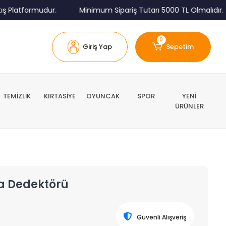
atformudur.
Minimum Sipariş Tutarı 5000 TL Olmalıdır.
0
Giriş Yap
Sepetim
TEMİZLİK
KIRTASİYE
OYUNCAK
SPOR
YENİ
ÜRÜNLER
a Dedektörü
Güvenli Alışveriş