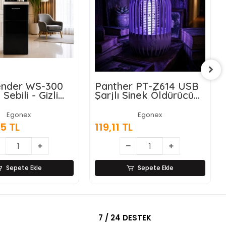
nder WS-300
Panther PT-Z614 USB
 Sebili - Gizli
Şarjlı Sinek Öldürücü
nalı -
Lamba
atik Ekran
Egonex
Egonex
5 TL
119,11 TL
Sepete Ekle
Sepete Ekle
7 / 24 DESTEK