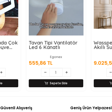
rada Çok
Tavan Tipi Vantilatör
Wasspe
eyve
Led 6 Kanatlı
Akıllı Su
ı,
Damaca
ici ve
Dokunm
Egonex
 Ahşap
555,86 TL
9.025,5
z Çelik
le
Sepete Ekle
Güvenli Alışveriş
Geniş Ürün Yelpazesi