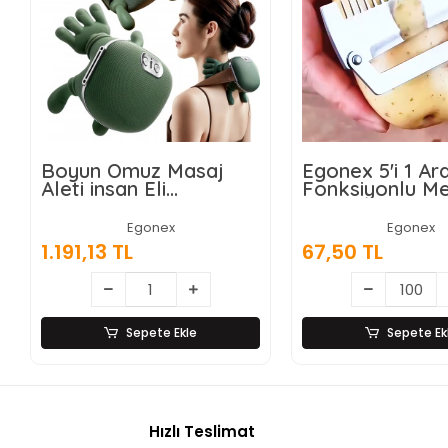
Boyun Omuz Masaj
Egonex 5'i 1 A
Aleti insan Eli
Fonksiyonlu M
Görünümlü Kas Masaj
Sebze Soyacağ
Aleti
Jülyen Dilimley
Egonex
Egonex
Şişe Açacağı –
1.191,13 TL
67,50 TL
Saplı Paslanma
Sepete Ekle
Sepete Ek
Hızlı Teslimat