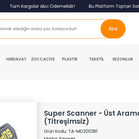
üm Kargolar Alıcı Ödemelidir!
Bu Platform Toptan Satış Pl
Ara
HIRDAVAT
ZÜCCACİYE
PLASTİK
TEKSTİL
SEZONLUK
Super Scanner - Üst Aram
(Titreşimsiz)
Ürün Kodu:
TA-MD3003B1
Marka:
Egonex