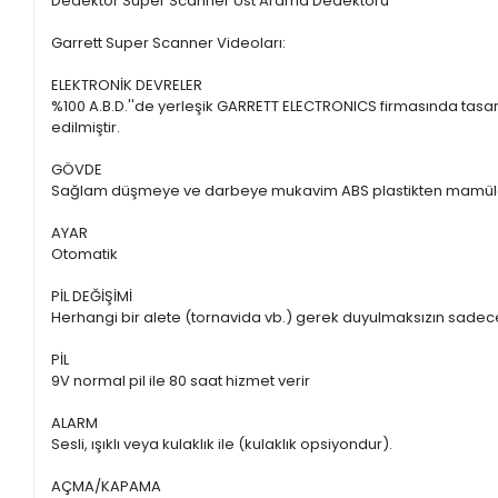
Dedektör Super Scanner Üst Arama Dedektörü
Garrett Super Scanner Videoları:
ELEKTRONİK DEVRELER
%100 A.B.D.''de yerleşik GARRETT ELECTRONICS firmasında tasa
edilmiştir.
GÖVDE
Sağlam düşmeye ve darbeye mukavim ABS plastikten mamül
AYAR
Otomatik
PİL DEĞİŞİMİ
Herhangi bir alete (tornavida vb.) gerek duyulmaksızın sadece s
PİL
9V normal pil ile 80 saat hizmet verir
ALARM
Sesli, ışıklı veya kulaklık ile (kulaklık opsiyondur).
AÇMA/KAPAMA