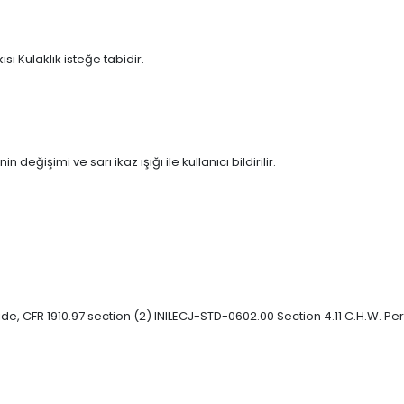
ı Kulaklık isteğe tabidir.
eğişimi ve sarı ikaz ışığı ile kullanıcı bildirilir.
ide, CFR 1910.97 section (2) INILECJ-STD-0602.00 Section 4.11 C.H.W. 