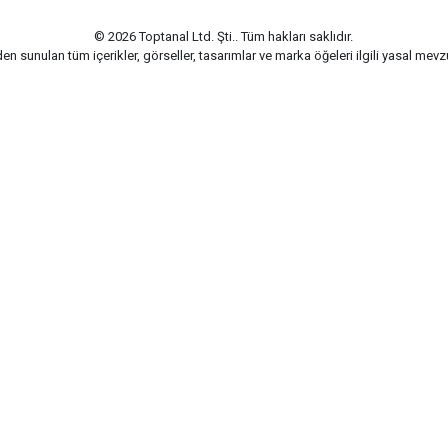
© 2026 Toptanal Ltd. Şti.. Tüm hakları saklıdır.
n sunulan tüm içerikler, görseller, tasarımlar ve marka öğeleri ilgili yasal me
G-Soft | E-ticaret paketleri ile hazırlanmıştır.