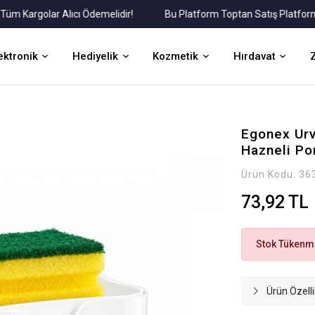
Kargolar Alıcı Ödemelidir!
Bu Platform Toptan Satış Platformudu
ektronik
Hediyelik
Kozmetik
Hırdavat
Egonex Urv
Hazneli Po
Ürün Kodu:
36
73,92 TL
Stok Tükenmi
Ürün Özelli