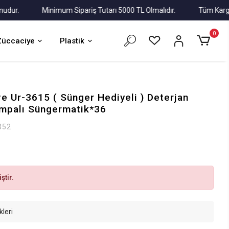
r.
Minimum Sipariş Tutarı 5000 TL Olmalıdır.
Tüm Kargolar A
0
Züccaciye
Plastik
e Ur-3615 ( Sünger Hediyeli ) Deterjan
mpalı Süngermatik*36
352
ştir.
kleri