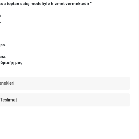
ca toptan satış modeliyle hizmet vermektedir."
n
.
ро.
ом.
νδρικής μας
enekleri
 Teslimat