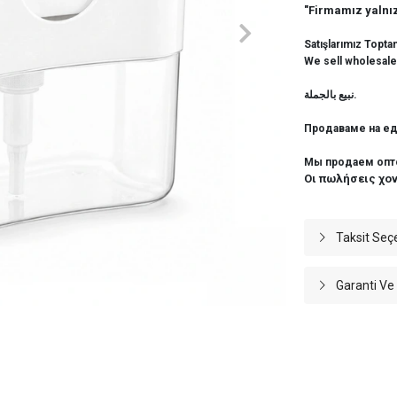
"Firmamız yalnız
Satışlarımız Topta
We sell wholesale
نبيع بالجملة.
Продаваме на ед
Мы продаем опт
Οι πωλήσεις χο
Taksit Seç
Garanti Ve