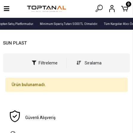
0
optan Satış Platformudur.
Minimum Sipariş Tutarı 5000 TL Olmalıdır.
Tüm Kargolar Alıcı Ö
SUN PLAST
Filtreleme
Sıralama
Ürün bulunamadı.
Güvenli Alışveriş