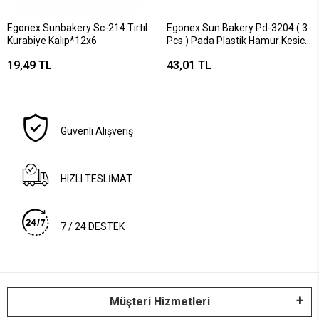
Egonex Sunbakery Sc-214 Tırtıl
Egonex Sun Bakery Pd-3204 ( 3
Kurabiye Kalıp*12x6
Pcs ) Pada Plastik Hamur Kesici
& Kazıyıcı*48
19,49 TL
43,01 TL
Güvenli Alışveriş
HIZLI TESLİMAT
7 / 24 DESTEK
Müşteri Hizmetleri