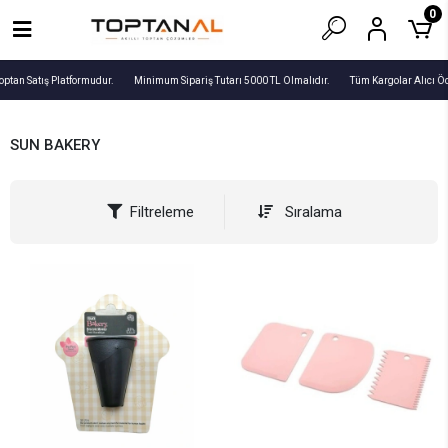
0
optan Satış Platformudur.
Minimum Sipariş Tutarı 5000 TL Olmalıdır.
Tüm Kargolar Alıcı Öd
SUN BAKERY
Filtreleme
Sıralama